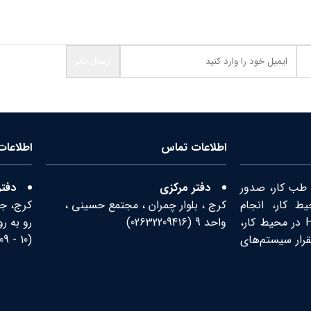
اطلاعات تماس
اطلاعا
 طب کار، صدور
دفتر مرکزی
دفتر
ط کار، انجام
کرج ، بلوار چمران ، مجتمع حسینی ،
کرج، جاد
سنجش‌های زیست محیطی، ارائه آموزش‌های HSE در محیط کار،
واحد 9 (
02632209416
)
قرار سیستم‌های
(
10
-
09