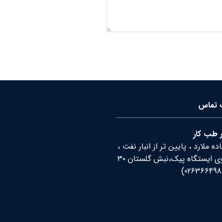
ت تماس
 طب کار
ه ملارد ، پایین تر از انبار نفت ،
رو به روی ایستگاه پیک،نبش گلستان ۳۰
)
026366498