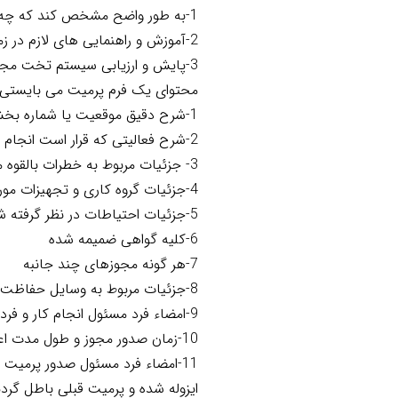
1-به طور واضح مشخص کند که چه کسیاجازه انجام کاررا دارد و چه کسی مسئول اعمال احتیاطات ویژه مورد نیاز است .
2-آموزش و راهنمایی های لازم در زمین هصدور و استفاده از مجوز انجام کار را صادر نماید.
3-پایش و ارزیابی سیستم تخت مجوز کار به منظور اطمینان از صحت کار در سیستم.
محتوای یک فرم پرمیت می بایستی اط
1-شرح دقیق موقعیت یا شماره بخش یا تاسیسات
2-شرح فعالیتی که قرار است انجام گیرد.
3- جزئیات مربوط به خطرات بالقوه موجود
4-جزئیات گروه کاری و تجهیزات مورد استفاده
5-جزئیات احتیاطات در نظر گرفته شده
6-کلیه گواهی ضمیمه شده
7-هر گونه مجوزهای چند جانبه
8-جزئیات مربوط به وسایل حفاظت فردی که می بایستی استفاده گردد.
9-امضاء فرد مسئول انجام کار و فرد مسئول صدورمجوز
10-زمان صدور مجوز و طول مدت اعتبار پرمیت
11-امضاء فرد مسئول صدور پرمیت م
ایزوله شده و پرمیت قبلی باطل گرد