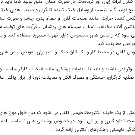
کنترل اثرات زیان آور گرماست. در صورت امکان، منبع تولید گرما باید د
بع تولید گرما نیست از وسایل خنک کننده کارگران و دمیدن هوای خنک 
کس کننده حرارت، مانند صفحات فلزی و حفاظ بدن، چشم و صورت استف
و ماشین آلات مختلف، انسان، سیستم های روشنایی، فرآیند های تولید،
ی شود که از لباس های مخصوص دارای تهویه مطبوع استفاده کنند و با
غواصی مطابقت کند.
 دوش کافی در محیط کار و یک اتاق خنک و تمیز برای تعویض لباس های 
ثر نمی باشند و باید با اقدامات پزشکی، مانند انتخاب کارگر مناسب 
غذیه کارگران، خستگی و مصرف الکل و معاینات دوره ای برای یافتن علائ
یک طیف الکترومغناطیسی تلقی می شود که بین طول موج های 380 تا 780 نانومتر قرار دارد
ست اندازه گیری و ارزیابی شود. در خصوص روشنایی های نامناسب اعم ا
گی بایستی راهکارهای کنترلی ارائه گردد.