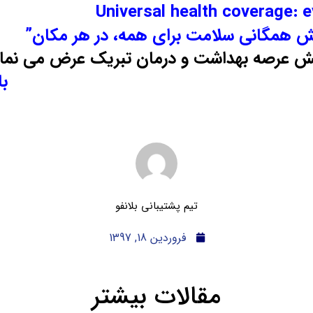
فرا رسیدن 7 آوریل مصادف با 18 فروردین ماه
ر
Health for All
“
Universal health coverage: 
 همگانی سلامت برای همه، در هر مکان”
 عرصه بهداشت و درمان تبریک عرض می نمای
با
تیم پشتیبانی بلانفو
فروردین 18, 1397