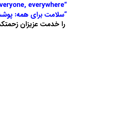
مرکز تخصصی طب کار ایمن پژوهان پارس 
، روز جهانی بهداشت
با شعا
everyone, everywhere
“
“سلامت برای همه: پوشش
را خدمت عزیزان زحمتکش