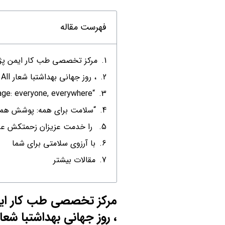
فهرست مقاله
مرکز تخصصی طب کار ایمن پژوهان پارس فرا رسید
، روز جهانی بهداشتبا شعار Health for All“
“Universal health coverage: everyone, everywhere
“سلامت برای همه: پوشش همگ
را خدمت عزیزان زحمتکش عر
با آرزوی سلامتی برای شما
مقالات بیشتر
امنیت شغلی با رویکرد ای
پرمیت چیست
دسته بندی انواع حریق