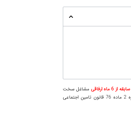
ز 6 ماه ارفاقی
مشاغل سخت
و زیان آور بهره مند خواهند شد.لذا کلیه این عزیزان فارغ از شمول و یا عدم شمول قانون کار وفق تبصره 2 ماده 76 قانون تامین اجتماعی