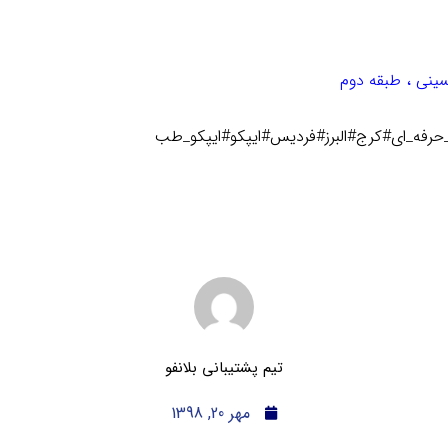
ینی ، طبقه دوم
رفه_ای#کرج#البرز#فردیس#ایپکو#ایپکو_طب
تیم پشتیبانی بلانفو
مهر 20, 1398