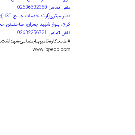
تلفن تماس 02636632360
دفتر مرکزی(ارائه خدمات جامع HSE):
کرج، بلوار شهید چمران، ساختمتن حس
تلفن تماس 02632256721
#طب_کار#تامین_اجتماعی#بهداشت_ح
www.ippeco.com