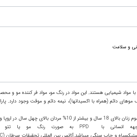
منی و سلامت
ا مواد شیمیایی هستند. این مواد در رنگ مو، مواد فر کننده مو و محص
 موهای دائم (همراه با اکسیدانها)، نیمه دائم و موقت وجود دارد. پارا
تخمین زده شده است بیشتر از یک سوم زنان بالای 18 سال و بیشتر از 0
واجهه انسانی با
PPD
به صورت رنگ مو یا تتو می
ستيك
سياه
و
چاپ سنگي
ميباشد.
آژانس
بين المللي
تحقيقات
سرطان (
RC