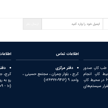
اطلاعات تماس
اطلاعا
 طب کار، صدور
دفتر مرکزی
دفتر
ط کار، انجام
کرج ، بلوار چمران ، مجتمع حسینی ،
کرج، جاد
سنجش‌های زیست محیطی، ارائه آموزش‌های HSE در محیط کار،
واحد 9 (
02632209416
)
قرار سیستم‌های
(
10
-
09