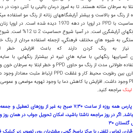
تلا
به
سرطان
مثانه
هستند. تا به امروز درمان بالینی یا آنتی دوت در
ز رنگ مو بالاست و بیشتر آرایشگاههای زنانه از رنگ مو استفاده میکنن
حساسیت با
PPD
در اروپا
در دهه 1970 دیده شده است. در اروپ
هستند. علت استفاده بیشتر زنان از رن
ستگی به شيوه هاي
مختلف
فرهنگي،
ازجمله
استفاده
مردان از رنگ خ
نیاز به رنگ کردن دارند که باعث
افزايش
خطر
ا
ن
آسياييها
رنگهايي
با سايه هاي
تيره تر
بيشتر
از
رنگهايي
با
سايه
ستفاده طولانی مدت از رنگ مو حاوی
PPD
و خطر ابتلا به سرطان خون و د
ساری بین رطوبت محیط کار و غلظت
PPD
ارتباط مثبت معنادار وجود د
P
وجود داشت. افزایش یا کاهش دما یا وجود تهویه موضعی و عمومی ت
 لینک
مراجعه کنید.
مرکز تخصصی طب کار ایمن پژوهان پارس همه روزه از ساعت ۷:۳۰ صبح به 
شد. اگر در روز مراجعه ناشتا باشید، امکان تحویل جواب در همان روز وج
گلستان ۳۰
راری تماس تلفنی با مرکز پاسخ گویی مشتریان روی تصویر زیر کیلیک فر