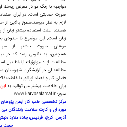
مواجهه با رنگ مو در معرض ريسك
اب
صورت حمایتی است. در ایران استفاده ا
لازم به نظر میرسد.
سطح بالایی از 
زنان است. این موضوع تا حدودی ب
موهای صورت بیشتر از سر 
همچنين،
به
نظرمی
رسد
كه
در
بي
مطالعات
اپيدميولوژيك ارتباط بین ا
مطالعه ای در آرایشگران شهرستان 
فضای کار و تعداد اپراتور با غلظت
PD
برای اطلاعات بیشتر می توانید به
این
منبع: www.karvasalamat.ir
دوره ای و کارت سلامت رانندگان می با
آدرس: کرج، فردیس،جاده ملارد ،نبش 
جهت برق