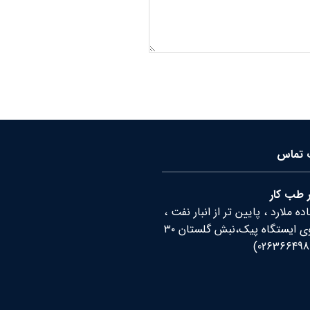
ت تماس
 طب کار
ه ملارد ، پایین تر از انبار نفت ،
رو به روی ایستگاه پیک،نبش گلستان ۳۰
)
026366498